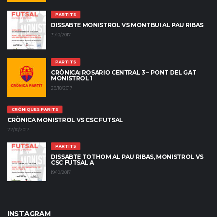
PARTITS
DISSABTE MONISTROL VS MONTBUI AL PAU RIBAS
31/10/2017
PARTITS
CRÒNICA: ROSARIO CENTRAL 3 – PONT DEL GAT
MONISTROL 1
28/10/2017
CRÓNIQUES PARITS
CRÒNICA MONISTROL VS CSC FUTSAL
22/10/2017
PARTITS
DISSABTE TOTHOM AL PAU RIBAS, MONISTROL VS
CSC FUTSAL A
19/10/2017
INSTAGRAM