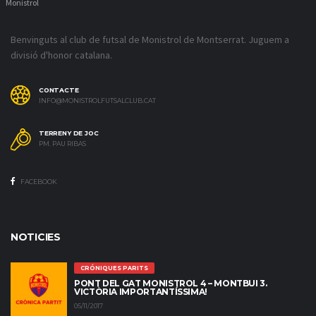
Monistrol
Benvinguts al club de futsal de Monistrol de Montserrat. Juguem a
divisió d'honor catalana.
CONTACTE
INFO@MONISTROLFUTSALCLUB.CAT
TERRENY DE JOC
PM. PAU RIBAS
FACEBOOK
NOTICIES
CRÓNIQUES PARITS
PONT DEL GAT MONISTROL 4 – MONTBUI 3.
VICTÒRIA IMPORTANTÍSSIMA!
05/11/2017