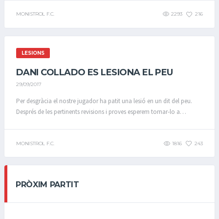
MONISTROL F.C.
2293
216
LESIONS
DANI COLLADO ES LESIONA EL PEU
29/09/2017
Per desgràcia el nostre jugador ha patit una lesió en un dit del peu.
Després de les pertinents revisions i proves esperem tornar-lo a…
MONISTROL F.C.
1816
243
PRÒXIM PARTIT