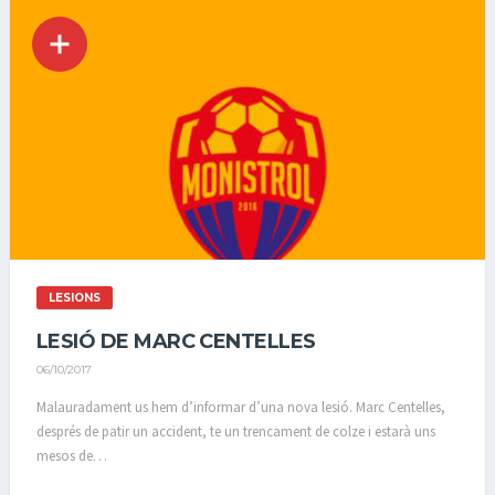
LESIONS
LESIÓ DE MARC CENTELLES
06/10/2017
Malauradament us hem d’informar d’una nova lesió. Marc Centelles,
després de patir un accident, te un trencament de colze i estarà uns
mesos de…